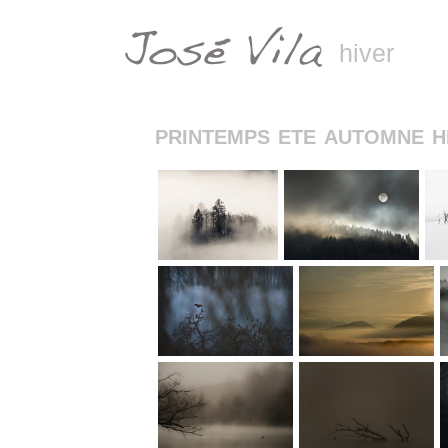
hiver
PRINTEMPS
ETE
AUTOMNE
H