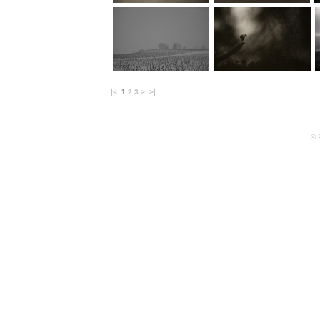
|<
1
2
3
>
>|
© 