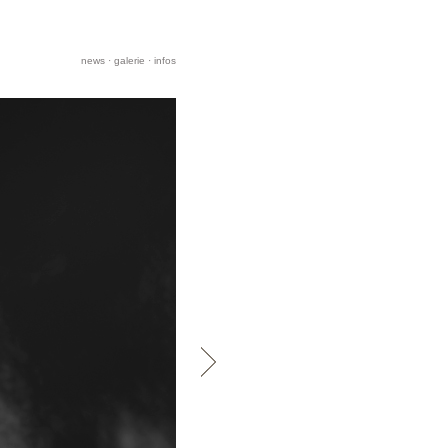
news
·
galerie
·
infos