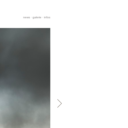
news
·
galerie
·
infos